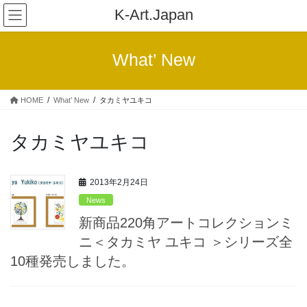
コ
ナ
K-Art.Japan
ン
ビ
テ
ゲ
ン
ー
What’ New
ツ
シ
へ
ョ
ス
ン
HOME
What’ New
タカミヤユキコ
キ
に
ッ
移
プ
動
タカミヤユキコ
2013年2月24日
News
新商品220角アートコレクションミ
ニ＜タカミヤ ユキコ ＞シリーズ全
10種発売しました。